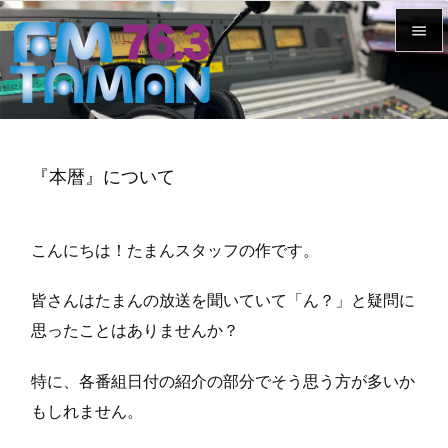


メニュ

サイド
『本暦』について

前へ

こんにちは！たまんスタッフの作です。
次へ

皆さんはたまんの放送を聞いていて「ん？」と疑問に
検索
思ったことはありませんか？
特に、各番組日付の紹介の部分でそう思う方が多いか
もしれません。