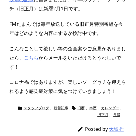
チ（旧正月）は新暦2月1日です。
FMたまんでは毎年放送している旧正月特別番組を今
年はどのような内容にするか検討中です。
こんなことして欲しい等の企画案やご意見がありまし
たら、
こちら
からメールをいただけるとうれしいで
す！
コロナ禍ではありますが、楽しいソーグヮチを迎えら
れるよう感染症対策に気をつけていきましょう！
スタッフブログ
,
新着記事
旧暦
,
本歴
,
カレンダー
,


旧正月
,
糸満
Posted by

大城 作