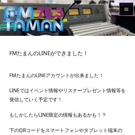


メニュ

サイド
FMたまんのLINEができました！

前へ

FMたまんのLINEアカウントが出来ました！
次へ

LINEではイベント情報やリスナープレゼント情報等を
検索
発信していく予定です！
もしかしたらLINE限定の情報もあるかも！？
下のQRコードをスマートフォンやタブレット端末の