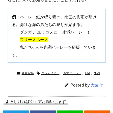
例：
ハーレー鉦が鳴り響き、南国の梅雨が明け
る。勇壮な海の男たちの祭りが始まる。
グンガチ ユッカヌヒー 糸満ハーレー！
フリースペース
私たち○○○も糸満ハーレーを応援していま
す。
新着記事
ユッカヌヒー
,
糸満ハーレー
,
CM
,
糸満


Posted by

大城 作
よろしければシェアお願いします