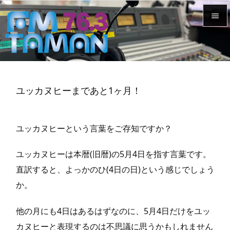


メニュ

サイド
ユッカヌヒーまであと1ヶ月！

前へ

ユッカヌヒーという言葉をご存知ですか？
次へ

ユッカヌヒーは本暦(旧暦)の5月4日を指す言葉です。
検索
直訳すると、よっかのひ(4日の日)という感じでしょう
か。
他の月にも4日はあるはずなのに、5月4日だけをユッ
カヌヒーと表現するのは不思議に思うかもしれません